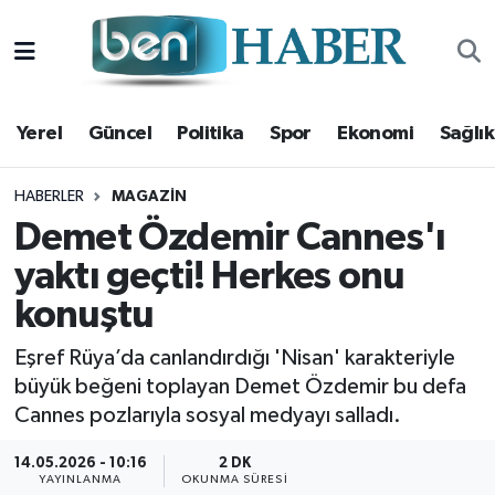
Yerel
Hava Durumu
Yerel
Güncel
Politika
Spor
Ekonomi
Sağlık
Güncel
Trafik Durumu
Politika
Süper Lig Puan Durumu ve Fikstür
HABERLER
MAGAZIN
Demet Özdemir Cannes'ı
Spor
Tüm Manşetler
yaktı geçti! Herkes onu
konuştu
Ekonomi
Son Dakika Haberleri
Eşref Rüya’da canlandırdığı 'Nisan' karakteriyle
Sağlık
Haber Arşivi
büyük beğeni toplayan Demet Özdemir bu defa
Cannes pozlarıyla sosyal medyayı salladı.
Magazin
14.05.2026 - 10:16
2 DK
Kültür Sanat
YAYINLANMA
OKUNMA SÜRESI