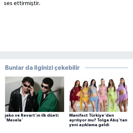
ses ettirmiştir.
Bunlar da ilginizi çekebilir
jako ve Revart'ın ilk düeti
Manifest Türkiye'den
'Mesela'
ayrılıyor mu? Tolga Akış'tan
yeni açıklama geldi