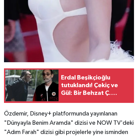
Erdal Beşikçioğlu
tutuklandı! Çekiç ve
Gül: Bir Behzat Ç.
Hikâyesi yayınlanacak
mı?
Özdemir, Disney+ platformunda yayınlanan
"Dünyayla Benim Aramda" dizisi ve NOW TV'deki
"Adım Farah" dizisi gibi projelerle yine isminden