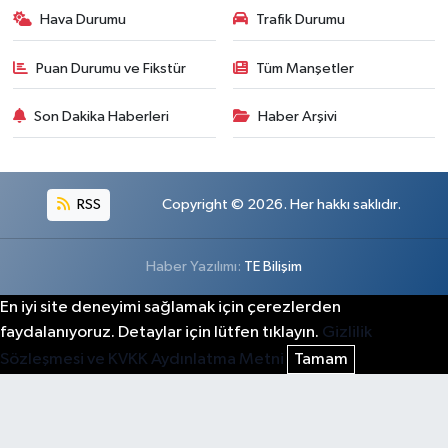
Hava Durumu
Trafik Durumu
Puan Durumu ve Fikstür
Tüm Manşetler
Son Dakika Haberleri
Haber Arşivi
RSS
Copyright © 2026. Her hakkı saklıdır.
Haber Yazılımı:
TE Bilişim
En iyi site deneyimi sağlamak için çerezlerden
faydalanıyoruz. Detaylar için lütfen tıklayın.
Gizlilik
Sözleşmesi ve KVKK Aydınlatma Metni
Tamam