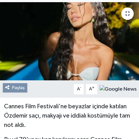
Resmi Reklam
Röportajlar
Paylaş
-
+
A
A
Cannes Film Festivali'ne beyazlar içinde katılan
Özdemir saçı, makyajı ve iddialı kostümüyle tam
not aldı.