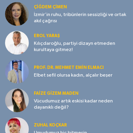
ÇIĞDEM ÇIMEN
İzmir’in ruhu, tribünlerin sessizliği ve ortak
akıl çağrısı
EROL YARAŞ
Kılıçdaroğlu, partiyi dizayn etmeden
kurultaya gitmez!
PROF. DR. MEHMET EMIN ELMACI
Elbet sefil olursa kadın, alçalır beşer
FAIZE GIZEM MADEN
Vücudumuz artık eskisi kadar neden
dayanıklı değil?
ZUHAL KOÇKAR
Umudumuz hiç bitmesin