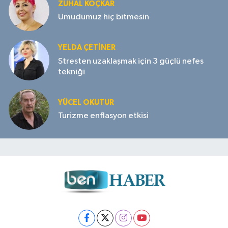
ZUHAL KOÇKAR
Umudumuz hiç bitmesin
YELDA ÇETİNER
Stresten uzaklaşmak için 3 güçlü nefes
tekniği
YÜCEL OKUTUR
Turizme enflasyon etkisi