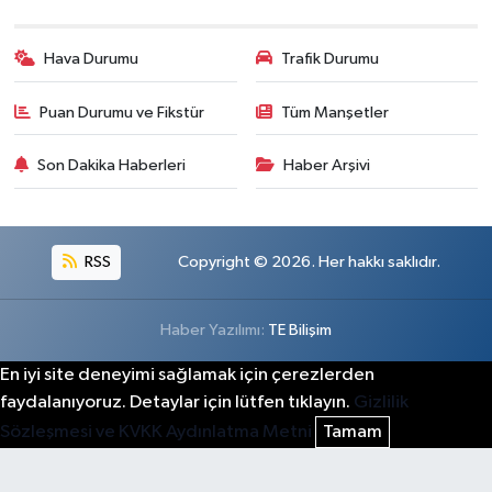
Hava Durumu
Trafik Durumu
Puan Durumu ve Fikstür
Tüm Manşetler
Son Dakika Haberleri
Haber Arşivi
RSS
Copyright © 2026. Her hakkı saklıdır.
Haber Yazılımı:
TE Bilişim
En iyi site deneyimi sağlamak için çerezlerden
faydalanıyoruz. Detaylar için lütfen tıklayın.
Gizlilik
Sözleşmesi ve KVKK Aydınlatma Metni
Tamam