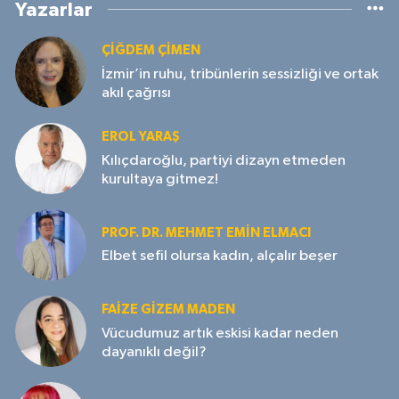
Yazarlar
ÇIĞDEM ÇIMEN
İzmir’in ruhu, tribünlerin sessizliği ve ortak
akıl çağrısı
EROL YARAŞ
Kılıçdaroğlu, partiyi dizayn etmeden
kurultaya gitmez!
PROF. DR. MEHMET EMIN ELMACI
Elbet sefil olursa kadın, alçalır beşer
FAIZE GIZEM MADEN
Vücudumuz artık eskisi kadar neden
dayanıklı değil?