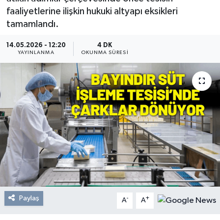
faaliyetlerine ilişkin hukuki altyapı eksikleri
Resmi Reklam
tamamlandı.
Röportajlar
14.05.2026 - 12:20
4 DK
YAYINLANMA
OKUNMA SÜRESI
Paylaş
-
+
A
A