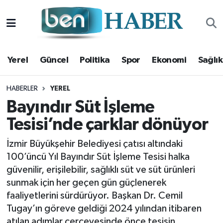
Yerel
Hava Durumu
Yerel
Güncel
Politika
Spor
Ekonomi
Sağlık
Güncel
Trafik Durumu
Politika
Süper Lig Puan Durumu ve Fikstür
HABERLER
YEREL
Bayındır Süt İşleme
Spor
Tüm Manşetler
Tesisi’nde çarklar dönüyor
Ekonomi
Son Dakika Haberleri
İzmir Büyükşehir Belediyesi çatısı altındaki
100’üncü Yıl Bayındır Süt İşleme Tesisi halka
Sağlık
Haber Arşivi
güvenilir, erişilebilir, sağlıklı süt ve süt ürünleri
sunmak için her geçen gün güçlenerek
Magazin
faaliyetlerini sürdürüyor. Başkan Dr. Cemil
Tugay’ın göreve geldiği 2024 yılından itibaren
Kültür Sanat
atılan adımlar çerçevesinde önce tesisin